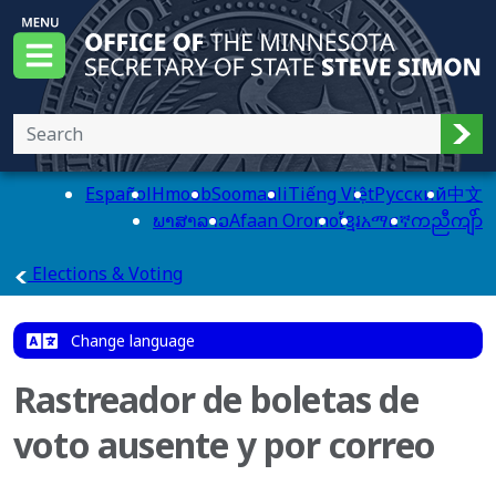
Skip to main content
Office of the Minnesota Secretary of State, Steve
Menu
Sub
Español
Hmoob
Soomaali
Tiếng Việt
Pусский
中文
ພາສາລາວ
Afaan Oromo
ខ្មែរ
አማርኛ
ကညီကျိာ်
main page
Elections & Voting
Change language
Rastreador de boletas de
voto ausente y por correo