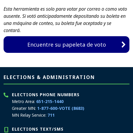
Esta herramienta es solo para votar por correo o como voto
ausente. Si votó anticipadamente depositando su boleta en
una máquina de conteo, su boleta fue aceptada y se
contará.
Encuentre su papeleta de voto
Page footer
ELECTIONS & ADMINISTRATION
ELECTIONS PHONE NUMBERS
Metro Area:
651-215-1440
Greater MN:
1-877-600-VOTE (8683)
MN Relay Service:
711
ELECTIONS TEXT/SMS