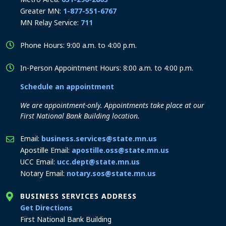
Greater MN:
1-877-551-6767
MN Relay Service:
711
Phone Hours: 9:00 a.m. to 4:00 p.m.
In-Person Appointment Hours: 8:00 a.m. to 4:00 p.m.
Schedule an appointment
We are appointment-only. Appointments take place at our
First National Bank Building location.
Email:
business.services@state.mn.us
Apostille Email:
apostille.oss@state.mn.us
UCC Email:
ucc.dept@state.mn.us
Notary Email:
notary.sos@state.mn.us
BUSINESS SERVICES ADDRESS
to the Business Services office
Get Directions
First National Bank Building